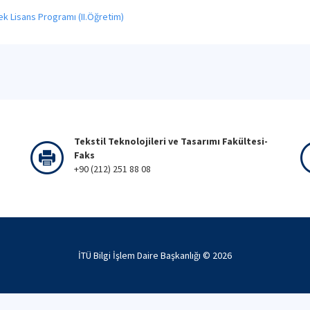
k Lisans Programı (II.Öğretim)
Tekstil Teknolojileri ve Tasarımı Fakültesi-
Faks
+90 (212) 251 88 08
İTÜ Bilgi İşlem Daire Başkanlığı ©
2026