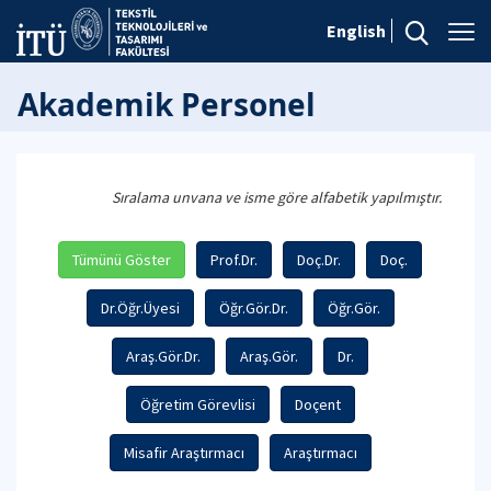
English
Akademik Personel
Sıralama unvana ve isme göre alfabetik yapılmıştır.
Tümünü Göster
Prof.Dr.
Doç.Dr.
Doç.
Dr.Öğr.Üyesi
Öğr.Gör.Dr.
Öğr.Gör.
Araş.Gör.Dr.
Araş.Gör.
Dr.
Öğretim Görevlisi
Doçent
Misafir Araştırmacı
Araştırmacı