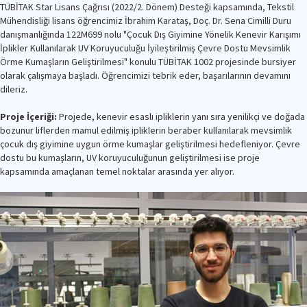
TÜBİTAK Star Lisans Çağrısı (2022/2. Dönem) Desteği kapsamında, Tekstil
Mühendisliği lisans öğrencimiz İbrahim Karataş, Doç. Dr. Sena Cimilli Duru
danışmanlığında 122M699 nolu "Çocuk Dış Giyimine Yönelik Kenevir Karışımı
İplikler Kullanılarak UV Koruyuculuğu İyileştirilmiş Çevre Dostu Mevsimlik
Örme Kumaşların Geliştirilmesi" konulu TÜBİTAK 1002 projesinde bursiyer
olarak çalışmaya başladı. Öğrencimizi tebrik eder, başarılarının devamını
dileriz.
Proje İçeriği:
Projede, kenevir esaslı ipliklerin yanı sıra yenilikçi ve doğada
bozunur liflerden mamul edilmiş ipliklerin beraber kullanılarak mevsimlik
çocuk dış giyimine uygun örme kumaşlar geliştirilmesi hedefleniyor. Çevre
dostu bu kumaşların, UV koruyuculuğunun geliştirilmesi ise proje
kapsamında amaçlanan temel noktalar arasında yer alıyor.