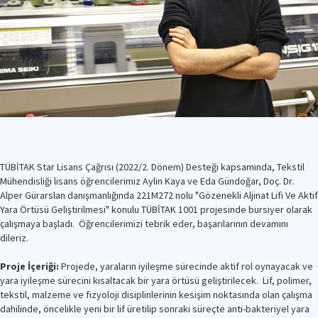
TÜBİTAK Star Lisans Çağrısı (2022/2. Dönem) Desteği kapsamında, Tekstil
Mühendisliği lisans öğrencilerimiz Aylin Kaya ve Eda Gündoğar, Doç. Dr.
Alper Gürarslan danışmanlığında 221M272 nolu "Gözenekli Aljinat Lifi Ve Aktif
Yara Örtüsü Geliştirilmesi" konulu TÜBİTAK 1001 projesinde bursiyer olarak
çalışmaya başladı. Öğrencilerimizi tebrik eder, başarılarının devamını
dileriz.
Proje İçeriği:
Projede, yaraların iyileşme sürecinde aktif rol oynayacak ve
yara iyileşme sürecini kısaltacak bir yara örtüsü geliştirilecek. Lif, polimer,
tekstil, malzeme ve fizyoloji disiplinlerinin kesişim noktasında olan çalışma
dahilinde, öncelikle yeni bir lif üretilip sonraki süreçte anti-bakteriyel yara