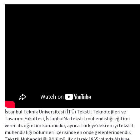
İstanbul Teknik Üniversitesi (İTÜ) Tekstil Teknolojileri ve
Tasarımı Fakültesi, İstanbul’da tekstil mühendisliği eğitimi
veren ilk öğretim kurumudur, ayrıca Türkiye’deki en iyi tekstil
mühendisliği bölümleri içerisinde en önde gelenlerindendir.
Tekstil Mühendisliği Bölümü, ilk olarak 1955 yılında Makine