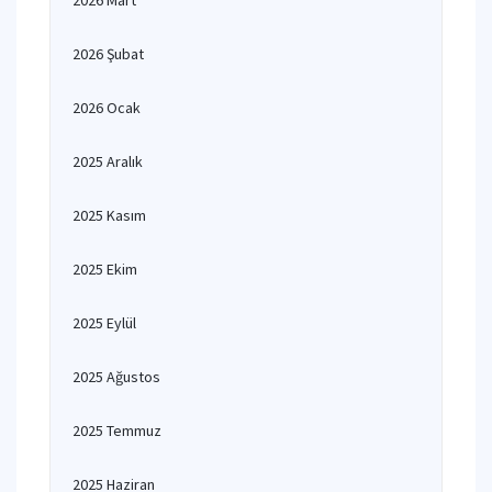
2026 Mart
2026 Şubat
2026 Ocak
2025 Aralık
2025 Kasım
2025 Ekim
2025 Eylül
2025 Ağustos
2025 Temmuz
2025 Haziran