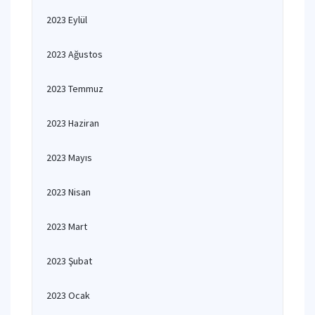
2023 Eylül
2023 Ağustos
2023 Temmuz
2023 Haziran
2023 Mayıs
2023 Nisan
2023 Mart
2023 Şubat
2023 Ocak