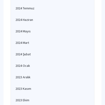
2024 Temmuz
2024 Haziran
2024 Mayıs
2024 Mart
2024 Şubat
2024 Ocak
2023 Aralık
2023 Kasım
2023 Ekim