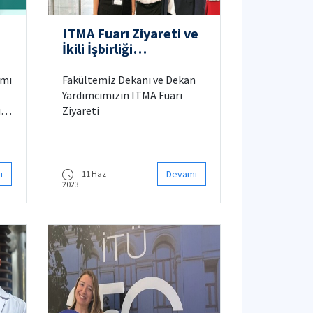
ITMA Fuarı Ziyareti ve
İkili İşbirliği
Görüşmeleri
amı
Fakültemiz Dekanı ve Dekan
Yardımcımızın ITMA Fuarı
rım
Ziyareti
ı
Devamı
11 Haz
2023