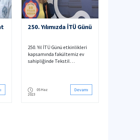
nt
250. Yılımızda İTÜ Günü
250. Yıl İTÜ Günü etkinlikleri
kapsamında fakültemiz ev
sahipliğinde Tekstil
Mühendisliği’nde 20. ve 30.
len
yılını dolduran mezunlarımıza
temsili mezuniyet töreni
gerçekleştirildi.
hak
ı
Devamı
05 Haz
2023