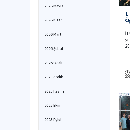
2026 Mayıs
L
Ö
2026 Nisan
Y
İT
2026 Mart
yı
20
2026 Şubat
İT
me
2026 Ocak
Ay
ya
2025 Aralık
20
co
2025 Kasım
2025 Ekim
2025 Eylül