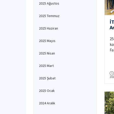
2025 Ağustos
2025 Temmuz
İT
A
2025 Haziran
T
Ş
25
2025 Mayıs
F
ka
Fa
2025 Nisan
Tu
Sa
2025 Mart
ka
so
20
2025 Şubat
2025 Ocak
2024 Aralık