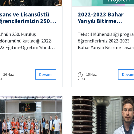
isans ve Lisansüstü
2022-2023 Bahar
ğrencilerimizin 250.
Yarıyılı Bitirme
ıl Mezuniyet Coşkusu
Tasarım Projeleri
Ü’nün 250. kuruluş
Tekstil Mühendisliği progr
ldönümünü kutladığı 2022-
öğrencilerimiz 2022-2023
23 Eğitim-Öğretim Yılında
Bahar Yarıyılı Bitirme Tasa
Ü’lü lisans ve lisansüstü
Projelerini sundular.
zunları, 23 Haziran akşamı
azağa Yerleşkesi’nde
pılan mezuniyet töreninin
Devamı
Devam
26 Haz
15 Haz
23
2023
şkusunu yaşadı.