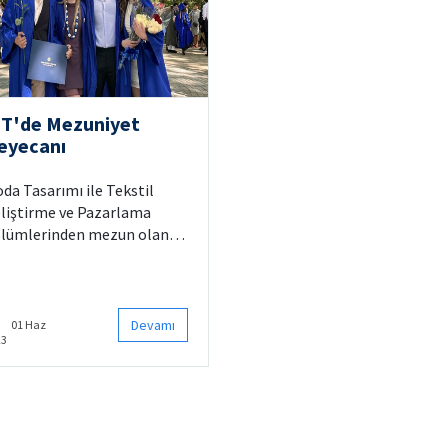
IT'de Mezuniyet
eyecanı
da Tasarımı ile Tekstil
liştirme ve Pazarlama
lümlerinden mezun olan
rencilerimiz FIT'de
zenlenen mezuniyet
renine katıldı.
Devamı
01 Haz
23