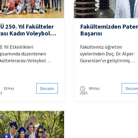
Ü 250. Yıl Fakülteler
Fakültemizden Pate
rası Kadın Voleybol
Başarısı
urnuvası’nda
ampiyon Tekstil
0. Yıl Etkinlikleri
Fakültemiz öğretim
akültesi
psamında düzenlenen
üyelerinden Doç. Dr. Alper
kültelerarası Voleybol
Gürarslan’ın geliştirmiş
rnuvası, Merkez Spor
olduğu “İletken ve Uzayabi
lonu’nda oynanan final
İplik Üretim Yöntemi”, Türk
rşılaşmalarının ardından
Patent ve Marka Kurumu
na erdi.
tarafından patent almaya 
Devamı
Devam
10 Haz
08 Haz
23
2023
kazandı.