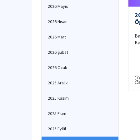
2026 Mayıs
2
Ö
2026 Nisan
Ta
G
Ba
2026 Mart
P
Ka
O
2026 Şubat
P
U
2026 Ocak
B
K
2025 Aralık
20
2025 Kasım
2025 Ekim
2025 Eylül