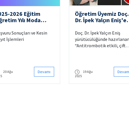
025-2026 Eğitim
Öğretim Üyemiz Doç.
ğretim Yılı Moda
Dr. İpek Yalçın Eniş'e
sarımı İle Tekstil
TÜSEB 2025-B-01
eliştirme ve
Desteği
şvuru Sonuçları ve Kesin
Doç. Dr. İpek Yalçın Eniş
azarlama Uluslararası
yıt İşlemleri
yürütücülüğünde hazırlana
rtak Lisans
“Antitrombotik etkili, çift
rogramları TC
katmanlı ve biyobozunur
yruklu Adayların
vasküler greftlerin
aşvuru Sonucu ve
geliştirilmesi” başlıklı proj
esin Kayıt İşlemi
TÜSEB 2025-B-01 çağrısı
Devamı
Devam
20 Ağu
19 Ağu
25
2025
kapsamında desteklenmey
hak kazandı!