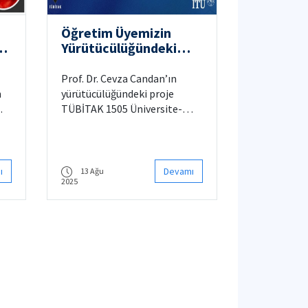
Öğretim Üyemizin
Yürütücülüğündeki
Projeye TÜBİTAK 1505
Desteği
Prof. Dr. Cevza Candan’ın
n
yürütücülüğündeki proje
TÜBİTAK 1505 Üniversite-
Sanayi İşbirliği Destek
Programı tarafından
e,
desteklenemeye hak kazandı.
ı
Devamı
13 Ağu
2025
e