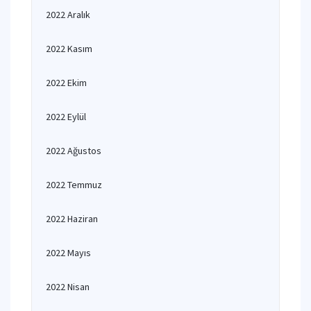
2022 Aralık
2022 Kasım
2022 Ekim
2022 Eylül
2022 Ağustos
2022 Temmuz
2022 Haziran
2022 Mayıs
2022 Nisan