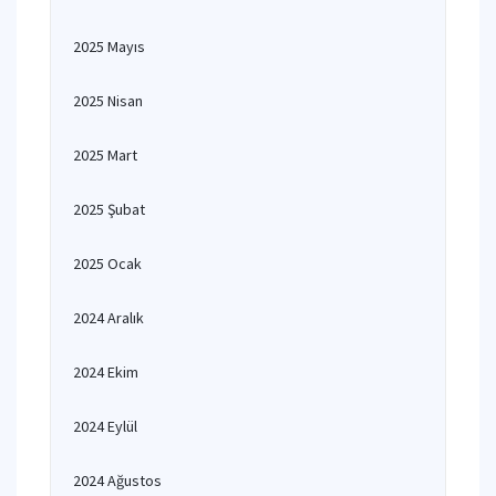
2025 Mayıs
2025 Nisan
2025 Mart
2025 Şubat
2025 Ocak
2024 Aralık
2024 Ekim
2024 Eylül
2024 Ağustos