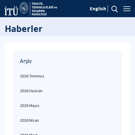
English
Haberler
Arşiv
2026 Temmuz
2026 Haziran
2026 Mayıs
2026 Nisan