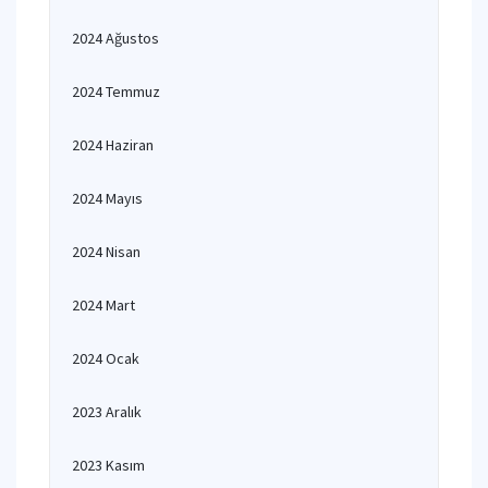
2024 Ağustos
2024 Temmuz
2024 Haziran
2024 Mayıs
2024 Nisan
2024 Mart
2024 Ocak
2023 Aralık
2023 Kasım