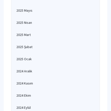
2025 Mayıs
2025 Nisan
2025 Mart
2025 Şubat
2025 Ocak
2024 Aralık
2024 Kasım
2024 Ekim
2024 Eylül