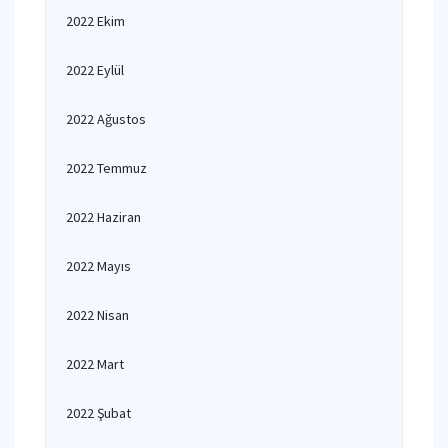
2022 Ekim
2022 Eylül
2022 Ağustos
2022 Temmuz
2022 Haziran
2022 Mayıs
2022 Nisan
2022 Mart
2022 Şubat