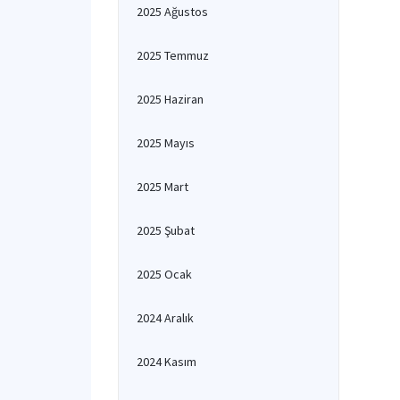
2025 Ağustos
2025 Temmuz
2025 Haziran
2025 Mayıs
2025 Mart
2025 Şubat
2025 Ocak
2024 Aralık
2024 Kasım