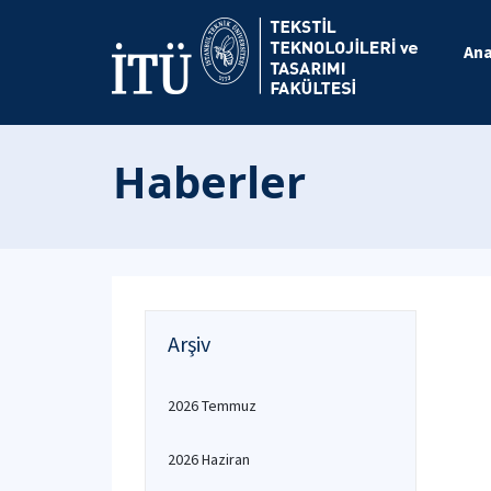
An
Haberler
Arşiv
2026 Temmuz
2026 Haziran