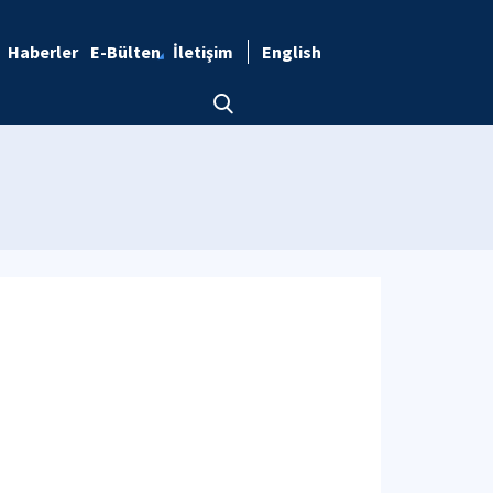
Haberler
E-Bülten
İletişim
English