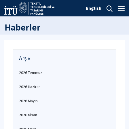
English
Haberler
Arşiv
2026 Temmuz
2026 Haziran
2026 Mayıs
2026 Nisan