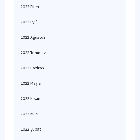
2022 Ekim
2022 Eylül
2022 Ağustos
2022 Temmuz
2022 Haziran
2022 Mayıs
2022 Nisan
2022 Mart
2022 Şubat