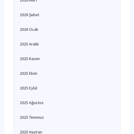
2026 Mart
2026 Şubat
2026 Ocak
2025 Aralık
2025 Kasım
2025 Ekim
2025 Eylül
2025 Ağustos
2025 Temmuz
2025 Haziran