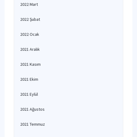
2022 Mart
2022 Şubat
2022 Ocak
2021 Aralık
2021 Kasım
2021 Ekim
2021 Eylül
2021 Ağustos
2021 Temmuz