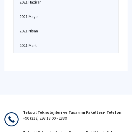
2021 Haziran
2021 Mayıs
2021 Nisan
2021 Mart
Tekstil Teknolojileri ve Tasarımı Fakültesi- Telefon
+90 (212) 293 13 00 - 2830