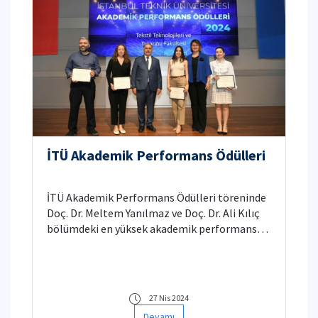
İTÜ Akademik Performans Ödülleri
İTÜ Akademik Performans Ödülleri töreninde
Doç. Dr. Meltem Yanılmaz ve Doç. Dr. Ali Kılıç
bölümdeki en yüksek akademik performans
gösteren isimler olarak gösterilirken, Doç. Dr.
İpek Yalçın Eniş ve Doç. Dr. Meltem Yanılmaz
bölüm içinde en fazla yayın yapan
akademisyenler olarak ödüllerini aldılar.
27 Nis 2024
Fakültemiz araştırma görevlileri Janset
Devamı