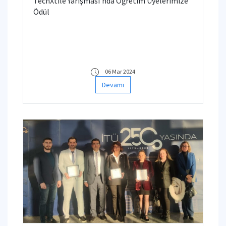
TechXtile Yarışması’nda Öğretim Üyelerimize
Ödül
06 Mar 2024
Devamı