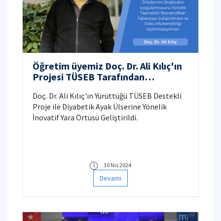
Öğretim üyemiz Doç. Dr. Ali Kılıç'ın
Projesi TÜSEB Tarafından
Desteklenmeye Hak Kazandı
Doç. Dr. Ali Kılıç'ın Yürüttüğü TÜSEB Destekli
Proje ile Diyabetik Ayak Ülserine Yönelik
İnovatif Yara Örtüsü Geliştirildi.
30 Nis 2024
Devamı