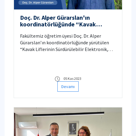
Doç. Dr. Alper Gürarslan'ın
koordinatörlüğünde “Kavak
Liflerinin Sürdürülebilir Elektronik,
Fakültemiz öğretim üyesi Doç. Dr. Alper
Koruyucu ve Tıbbi Tekstil
Gürarslan’ın koordinatörlüğünde yürütülen
Uygulamaları” başlıklı TÜBİTAK
“Kavak Liflerinin Sürdürülebilir Elektronik,
1001 projesi başarıyla tamamlandı.
Koruyucu ve Tıbbi Tekstil Uygulamaları”
başlıklı TÜBİTAK 1001 projesi başarıyla
tamamlandı.
05 Kas 2023
Devamı