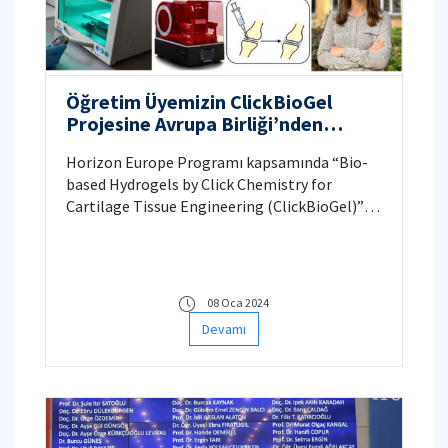
Öğretim Üyemizin ClickBioGel
Projesine Avrupa Birliği’nden
Büyük Destek
Horizon Europe Programı kapsamında “Bio-
based Hydrogels by Click Chemistry for
Cartilage Tissue Engineering (ClickBioGel)”
Projesi kabul edildi.
08 Oca 2024
Devamı