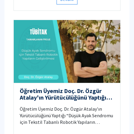
Öztemur ve Suzan Özdemir ise bölüm içinde
yayın bazlı en yüksek performans gösteren
araştırma görevlileri oldu.
Öğretim Üyemiz Doç. Dr. Özgür
Atalay'ın Yürütücülüğünü Yaptığı
“Düşük Ayak Sendromu için Tekstil
Öğretim Üyemiz Doç. Dr. Özgür Atalay'ın
Tabanlı Robotik Yapıların
Yürütücülüğünü Yaptığı “Düşük Ayak Sendromu
Geliştirilmesi” Başlıklı TÜBİTAK
için Tekstil Tabanlı Robotik Yapıların
Projesi Başarıyla Tamamlandı.
Geliştirilmesi” Başlıklı TÜBİTAK Projesi